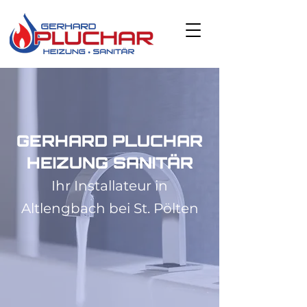
GERHARD PLUC
HAR
HEIZUNG SANITÄR
Ihr Installateur in
Altle
ngbach bei St. Pöl
ten